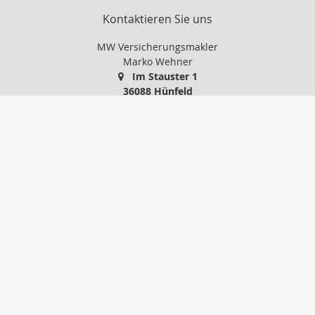
Kontaktieren Sie uns
MW Versicherungsmakler
Marko Wehner
Im Stauster 1
36088 Hünfeld
0 66 52 / 91 86 24
01 71 / 5 14 88 74
0 66 52 / 74 77 45
info@mw-versicherungsmakler.de
http://www.mw-versicherungsmakler.de
Nachricht schreiben
Startseite
Privat