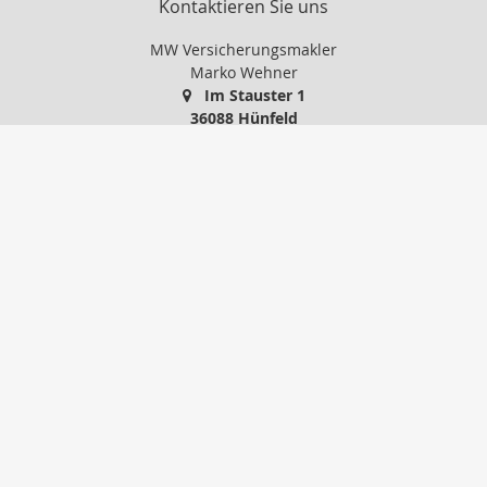
Kontaktieren Sie uns
MW Versicherungsmakler
Marko Wehner
Im Stauster 1
36088 Hünfeld
0 66 52 / 91 86 24
01 71 / 5 14 88 74
0 66 52 / 74 77 45
info@mw-versicherungsmakler.de
http://www.mw-versicherungsmakler.de
Nachricht schreiben
Startseite
Privat
Gewerbe