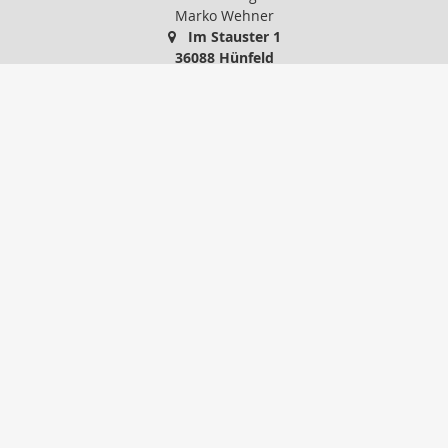
Marko Wehner
Im Stauster 1
36088 Hünfeld
0 66 52 / 91 86 24
01 71 / 5 14 88 74
0 66 52 / 74 77 45
info@mw-versicherungsmakler.de
http://www.mw-versicherungsmakler.de
Nachricht schreiben
Startseite
Privat
Gewerbe
Onlinerechner