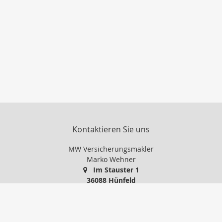
Kontaktieren Sie uns
MW Versicherungsmakler
Marko Wehner
Im Stauster 1
36088 Hünfeld
0 66 52 / 91 86 24
01 71 / 5 14 88 74
0 66 52 / 74 77 45
info@mw-versicherungsmakler.de