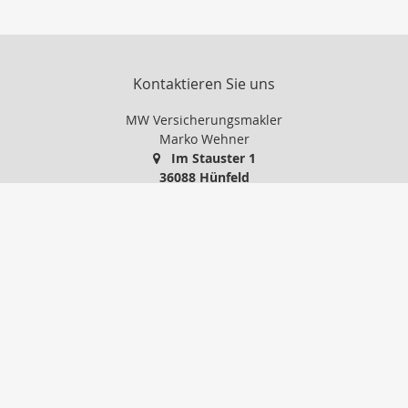
Kontaktieren Sie uns
MW Versicherungsmakler
Marko Wehner
Im Stauster 1
36088 Hünfeld
0 66 52 / 91 86 24
01 71 / 5 14 88 74
0 66 52 / 74 77 45
info@mw-versicherungsmakler.de
http://www.mw-versicherungsmakler.de
Nachricht schreiben