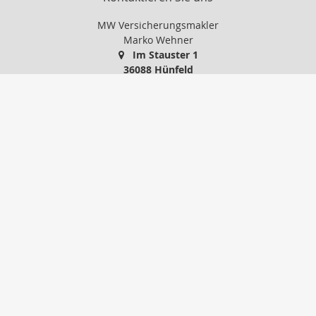
MW Versicherungsmakler
Marko Wehner
Im Stauster 1
36088 Hünfeld
0 66 52 / 91 86 24
01 71 / 5 14 88 74
0 66 52 / 74 77 45
info@mw-versicherungsmakler.de
http://www.mw-versicherungsmakler.de
Nachricht schreiben
Startseite
Privat
Gewerbe